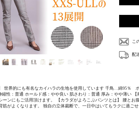
こ
配
】 世界的にも有名なカイハラの生地を使用しています 千鳥…綿95％ ポ
 伸縮性：普通 ホールド感：やや良い 肌さわり：普通 厚み：やや薄い 
シーンにもご活用頂けます。 【カラダがよろこぶパンツとは】 腰とお
背筋がよくなります。 独自の立体裁断で、一日中はいてもラクに過ごせ