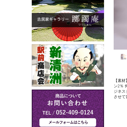
【素材
ン2％
ジネス
させて