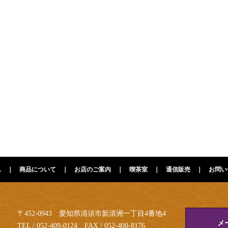
ム
商品について
お店のご案内
喫茶室
通信販売
お問い
〒452-0943 愛知県清須市新清洲一丁目4番地4
メ
TEL / 052-409-0124 FAX / 052-400-8176